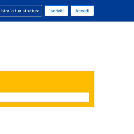
 aiuto con la prenotazione
istra la tua struttura
Iscriviti
Accedi
a attuale: Dollaro statunitense
ua. Lingua attuale: Italiano