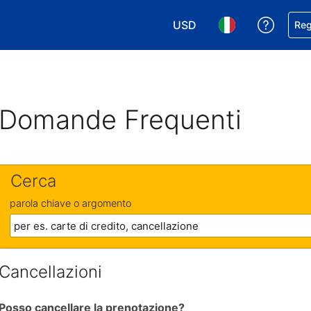
USD
Ricevi
Reg
Scegli la tua valuta. Valut
Scegli la tua ling
Domande Frequenti
Cerca
parola chiave o argomento
Cancellazioni
Posso cancellare la prenotazione?