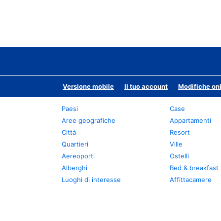
Versione mobile
Il tuo account
Modifiche onl
Paesi
Case
Aree geografiche
Appartamenti
Città
Resort
Quartieri
Ville
Aereoporti
Ostelli
Alberghi
Bed & breakfast
Luoghi di interesse
Affittacamere