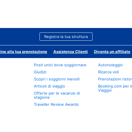
Registra la tua struttura
ine alla tua prenotazione
Assistenza Clienti
Diventa un affiliato
Posti unici dove soggiornare
Autonoleggio
Giudizi
Ricerca voli
Scopri i soggiorni mensili
Prenotazioni ristor
Articoli di viaggio
Booking.com per l
Viaggio
Offerte per le vacanze di
stagione
Traveller Review Awards