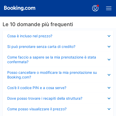
Le 10 domande più frequenti
Elemento
Cosa è incluso nel prezzo?
chiuso
Elemento
Si può prenotare senza carta di credito?
chiuso
Elemento
Come faccio a sapere se la mia prenotazione è stata
chiuso
confermata?
Elemento
Posso cancellare o modificare la mia prenotazione su
chiuso
Booking.com?
Elemento
Cos'è il codice PIN e a cosa serve?
chiuso
Elemento
Dove posso trovare i recapiti della struttura?
chiuso
Elemento
Come posso visualizzare il prezzo?
chiuso