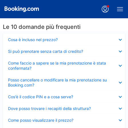
Le 10 domande più frequenti
Elemento
Cosa è incluso nel prezzo?
chiuso
Elemento
Si può prenotare senza carta di credito?
chiuso
Elemento
Come faccio a sapere se la mia prenotazione è stata
chiuso
confermata?
Elemento
Posso cancellare o modificare la mia prenotazione su
chiuso
Booking.com?
Elemento
Cos'è il codice PIN e a cosa serve?
chiuso
Elemento
Dove posso trovare i recapiti della struttura?
chiuso
Elemento
Come posso visualizzare il prezzo?
chiuso