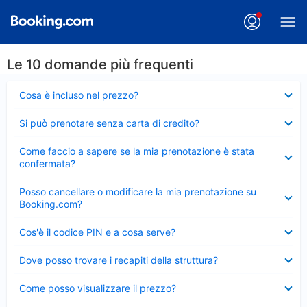
Le 10 domande più frequenti
Elemento
Cosa è incluso nel prezzo?
chiuso
Elemento
Si può prenotare senza carta di credito?
chiuso
Elemento
Come faccio a sapere se la mia prenotazione è stata
chiuso
confermata?
Elemento
Posso cancellare o modificare la mia prenotazione su
chiuso
Booking.com?
Elemento
Cos'è il codice PIN e a cosa serve?
chiuso
Elemento
Dove posso trovare i recapiti della struttura?
chiuso
Elemento
Come posso visualizzare il prezzo?
chiuso