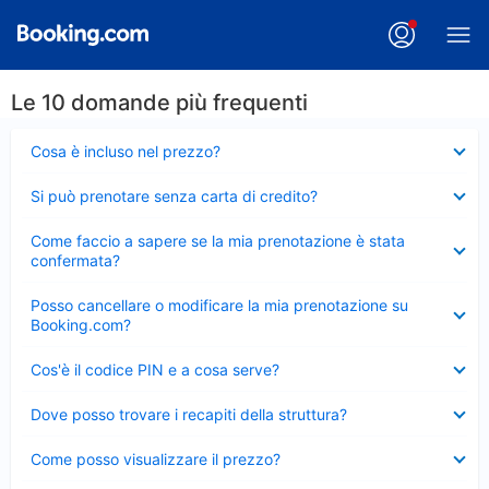
Le 10 domande più frequenti
Elemento
Cosa è incluso nel prezzo?
chiuso
Elemento
Si può prenotare senza carta di credito?
chiuso
Elemento
Come faccio a sapere se la mia prenotazione è stata
chiuso
confermata?
Elemento
Posso cancellare o modificare la mia prenotazione su
chiuso
Booking.com?
Elemento
Cos'è il codice PIN e a cosa serve?
chiuso
Elemento
Dove posso trovare i recapiti della struttura?
chiuso
Elemento
Come posso visualizzare il prezzo?
chiuso