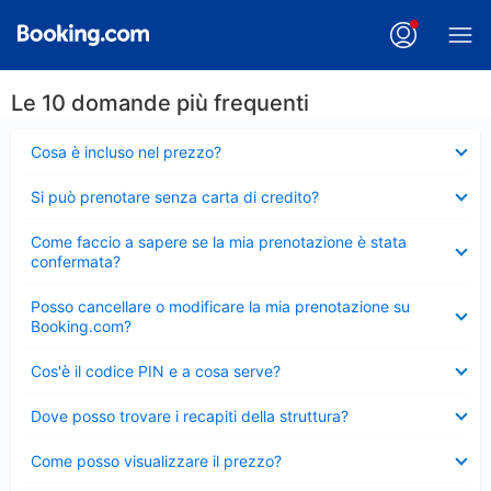
Le 10 domande più frequenti
Elemento
Cosa è incluso nel prezzo?
chiuso
Elemento
Si può prenotare senza carta di credito?
chiuso
Elemento
Come faccio a sapere se la mia prenotazione è stata
chiuso
confermata?
Elemento
Posso cancellare o modificare la mia prenotazione su
chiuso
Booking.com?
Elemento
Cos'è il codice PIN e a cosa serve?
chiuso
Elemento
Dove posso trovare i recapiti della struttura?
chiuso
Elemento
Come posso visualizzare il prezzo?
chiuso