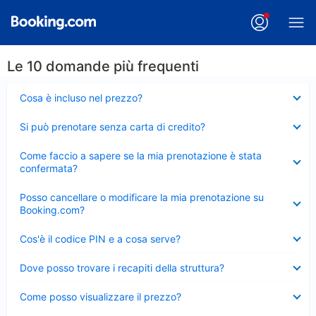
Le 10 domande più frequenti
Elemento
Cosa è incluso nel prezzo?
chiuso
Elemento
Si può prenotare senza carta di credito?
chiuso
Elemento
Come faccio a sapere se la mia prenotazione è stata
chiuso
confermata?
Elemento
Posso cancellare o modificare la mia prenotazione su
chiuso
Booking.com?
Elemento
Cos'è il codice PIN e a cosa serve?
chiuso
Elemento
Dove posso trovare i recapiti della struttura?
chiuso
Elemento
Come posso visualizzare il prezzo?
chiuso