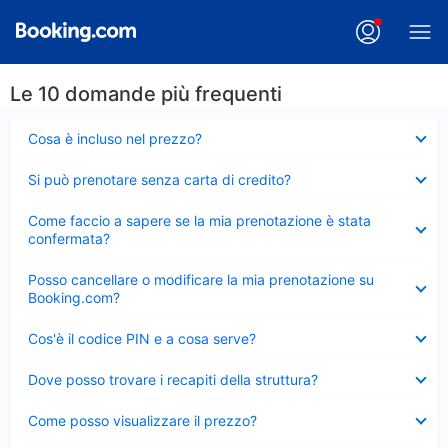
Le 10 domande più frequenti
Elemento
Cosa è incluso nel prezzo?
chiuso
Elemento
Si può prenotare senza carta di credito?
chiuso
Elemento
Come faccio a sapere se la mia prenotazione è stata
chiuso
confermata?
Elemento
Posso cancellare o modificare la mia prenotazione su
chiuso
Booking.com?
Elemento
Cos'è il codice PIN e a cosa serve?
chiuso
Elemento
Dove posso trovare i recapiti della struttura?
chiuso
Elemento
Come posso visualizzare il prezzo?
chiuso