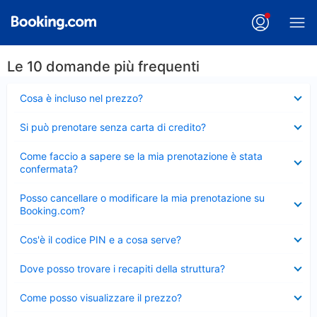
Le 10 domande più frequenti
Elemento
Cosa è incluso nel prezzo?
chiuso
Elemento
Si può prenotare senza carta di credito?
chiuso
Elemento
Come faccio a sapere se la mia prenotazione è stata
chiuso
confermata?
Elemento
Posso cancellare o modificare la mia prenotazione su
chiuso
Booking.com?
Elemento
Cos'è il codice PIN e a cosa serve?
chiuso
Elemento
Dove posso trovare i recapiti della struttura?
chiuso
Elemento
Come posso visualizzare il prezzo?
chiuso