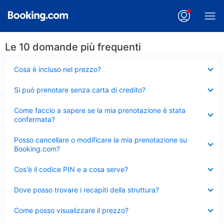
Le 10 domande più frequenti
Elemento
Cosa è incluso nel prezzo?
chiuso
Elemento
Si può prenotare senza carta di credito?
chiuso
Elemento
Come faccio a sapere se la mia prenotazione è stata
chiuso
confermata?
Elemento
Posso cancellare o modificare la mia prenotazione su
chiuso
Booking.com?
Elemento
Cos'è il codice PIN e a cosa serve?
chiuso
Elemento
Dove posso trovare i recapiti della struttura?
chiuso
Elemento
Come posso visualizzare il prezzo?
chiuso