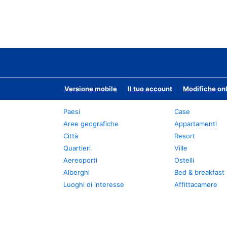
Versione mobile
Il tuo account
Modifiche onl
Paesi
Case
Aree geografiche
Appartamenti
Città
Resort
Quartieri
Ville
Aereoporti
Ostelli
Alberghi
Bed & breakfast
Luoghi di interesse
Affittacamere