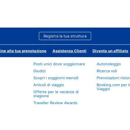
Registra la tua struttura
ine alla tua prenotazione
Assistenza Clienti
Diventa un affiliato
Posti unici dove soggiornare
Autonoleggio
Giudizi
Ricerca voli
Scopri i soggiorni mensili
Prenotazioni ristor
Articoli di viaggio
Booking.com per l
Viaggio
Offerte per le vacanze di
stagione
Traveller Review Awards