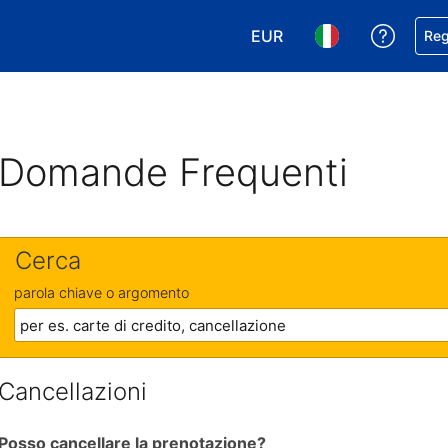
EUR
Ricevi
Reg
Scegli la tua valuta. Valut
Scegli la tua ling
Domande Frequenti
Cerca
parola chiave o argomento
Cancellazioni
Posso cancellare la prenotazione?