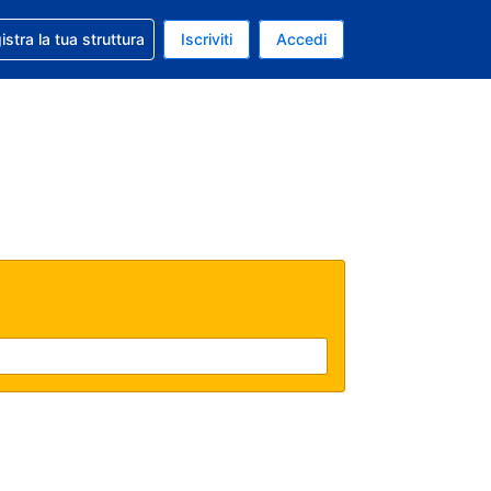
 aiuto con la prenotazione
istra la tua struttura
Iscriviti
Accedi
a attuale: Euro
ua. Lingua attuale: Italiano