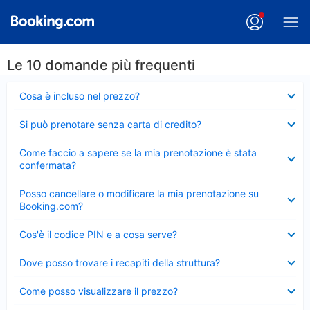
Le 10 domande più frequenti
Elemento
Cosa è incluso nel prezzo?
chiuso
Elemento
Si può prenotare senza carta di credito?
chiuso
Elemento
Come faccio a sapere se la mia prenotazione è stata
chiuso
confermata?
Elemento
Posso cancellare o modificare la mia prenotazione su
chiuso
Booking.com?
Elemento
Cos'è il codice PIN e a cosa serve?
chiuso
Elemento
Dove posso trovare i recapiti della struttura?
chiuso
Elemento
Come posso visualizzare il prezzo?
chiuso