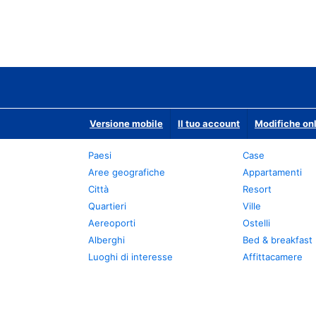
Versione mobile
Il tuo account
Modifiche onl
Paesi
Case
Aree geografiche
Appartamenti
Città
Resort
Quartieri
Ville
Aereoporti
Ostelli
Alberghi
Bed & breakfast
Luoghi di interesse
Affittacamere