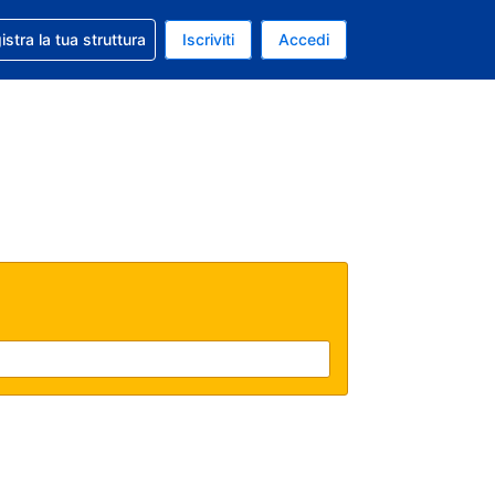
 aiuto con la prenotazione
istra la tua struttura
Iscriviti
Accedi
a attuale: Dollaro statunitense
ua. Lingua attuale: Italiano