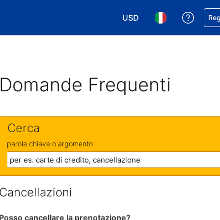
USD
Ricevi
Reg
Scegli la tua valuta. Valut
Scegli la tua ling
Domande Frequenti
Cerca
parola chiave o argomento
Cancellazioni
Posso cancellare la prenotazione?