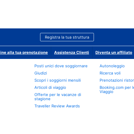
Registra la tua struttura
ine alla tua prenotazione
Assistenza Clienti
Diventa un affiliato
Posti unici dove soggiornare
Autonoleggio
Giudizi
Ricerca voli
Scopri i soggiorni mensili
Prenotazioni ristor
Articoli di viaggio
Booking.com per l
Viaggio
Offerte per le vacanze di
stagione
Traveller Review Awards