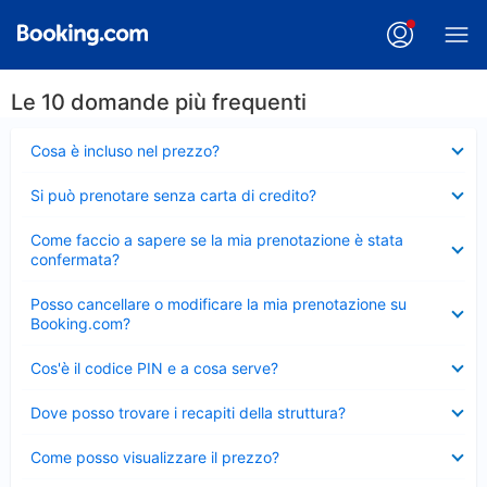
Le 10 domande più frequenti
Elemento
Cosa è incluso nel prezzo?
chiuso
Elemento
Si può prenotare senza carta di credito?
chiuso
Elemento
Come faccio a sapere se la mia prenotazione è stata
chiuso
confermata?
Elemento
Posso cancellare o modificare la mia prenotazione su
chiuso
Booking.com?
Elemento
Cos'è il codice PIN e a cosa serve?
chiuso
Elemento
Dove posso trovare i recapiti della struttura?
chiuso
Elemento
Come posso visualizzare il prezzo?
chiuso