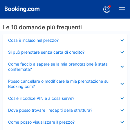
Le 10 domande più frequenti
Elemento
Cosa è incluso nel prezzo?
chiuso
Elemento
Si può prenotare senza carta di credito?
chiuso
Elemento
Come faccio a sapere se la mia prenotazione è stata
chiuso
confermata?
Elemento
Posso cancellare o modificare la mia prenotazione su
chiuso
Booking.com?
Elemento
Cos'è il codice PIN e a cosa serve?
chiuso
Elemento
Dove posso trovare i recapiti della struttura?
chiuso
Elemento
Come posso visualizzare il prezzo?
chiuso