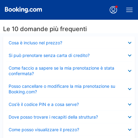
Le 10 domande più frequenti
Elemento
Cosa è incluso nel prezzo?
chiuso
Elemento
Si può prenotare senza carta di credito?
chiuso
Elemento
Come faccio a sapere se la mia prenotazione è stata
chiuso
confermata?
Elemento
Posso cancellare o modificare la mia prenotazione su
chiuso
Booking.com?
Elemento
Cos'è il codice PIN e a cosa serve?
chiuso
Elemento
Dove posso trovare i recapiti della struttura?
chiuso
Elemento
Come posso visualizzare il prezzo?
chiuso