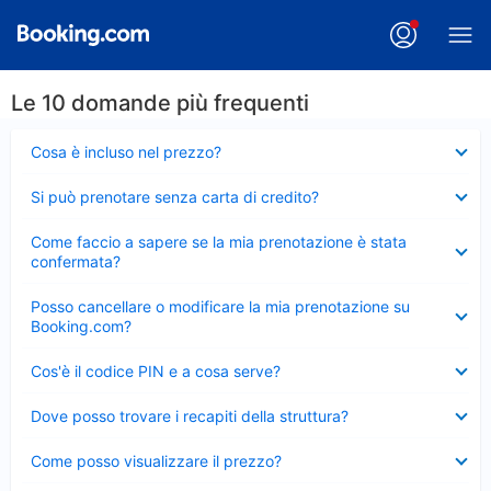
Le 10 domande più frequenti
Elemento
Cosa è incluso nel prezzo?
chiuso
Elemento
Si può prenotare senza carta di credito?
chiuso
Elemento
Come faccio a sapere se la mia prenotazione è stata
chiuso
confermata?
Elemento
Posso cancellare o modificare la mia prenotazione su
chiuso
Booking.com?
Elemento
Cos'è il codice PIN e a cosa serve?
chiuso
Elemento
Dove posso trovare i recapiti della struttura?
chiuso
Elemento
Come posso visualizzare il prezzo?
chiuso