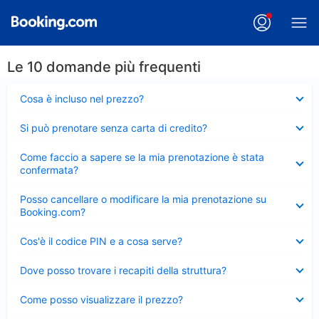
Le 10 domande più frequenti
Elemento
Cosa è incluso nel prezzo?
chiuso
Elemento
Si può prenotare senza carta di credito?
chiuso
Elemento
Come faccio a sapere se la mia prenotazione è stata
chiuso
confermata?
Elemento
Posso cancellare o modificare la mia prenotazione su
chiuso
Booking.com?
Elemento
Cos'è il codice PIN e a cosa serve?
chiuso
Elemento
Dove posso trovare i recapiti della struttura?
chiuso
Elemento
Come posso visualizzare il prezzo?
chiuso