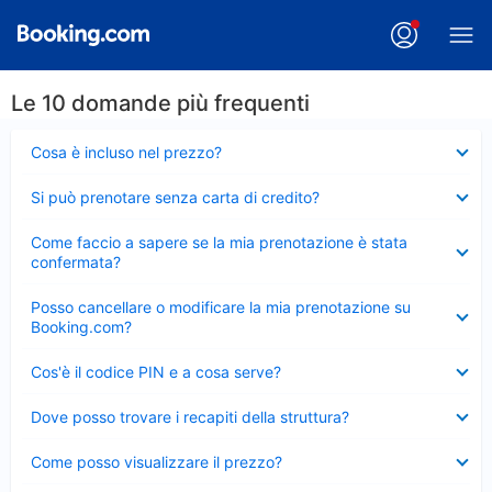
Le 10 domande più frequenti
Elemento
Cosa è incluso nel prezzo?
chiuso
Elemento
Si può prenotare senza carta di credito?
chiuso
Elemento
Come faccio a sapere se la mia prenotazione è stata
chiuso
confermata?
Elemento
Posso cancellare o modificare la mia prenotazione su
chiuso
Booking.com?
Elemento
Cos'è il codice PIN e a cosa serve?
chiuso
Elemento
Dove posso trovare i recapiti della struttura?
chiuso
Elemento
Come posso visualizzare il prezzo?
chiuso