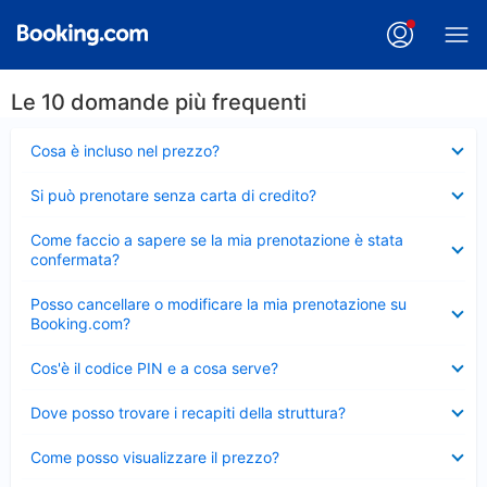
Le 10 domande più frequenti
Elemento
Cosa è incluso nel prezzo?
chiuso
Elemento
Si può prenotare senza carta di credito?
chiuso
Elemento
Come faccio a sapere se la mia prenotazione è stata
chiuso
confermata?
Elemento
Posso cancellare o modificare la mia prenotazione su
chiuso
Booking.com?
Elemento
Cos'è il codice PIN e a cosa serve?
chiuso
Elemento
Dove posso trovare i recapiti della struttura?
chiuso
Elemento
Come posso visualizzare il prezzo?
chiuso