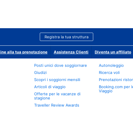
Registra la tua struttura
ine alla tua prenotazione
Assistenza Clienti
Diventa un affiliato
Posti unici dove soggiornare
Autonoleggio
Giudizi
Ricerca voli
Scopri i soggiorni mensili
Prenotazioni ristor
Articoli di viaggio
Booking.com per l
Viaggio
Offerte per le vacanze di
stagione
Traveller Review Awards