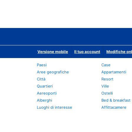
Versione mobile
Il tuo account
Modifiche onl
Paesi
Case
Aree geografiche
Appartamenti
Città
Resort
Quartieri
Ville
Aereoporti
Ostelli
Alberghi
Bed & breakfast
Luoghi di interesse
Affittacamere