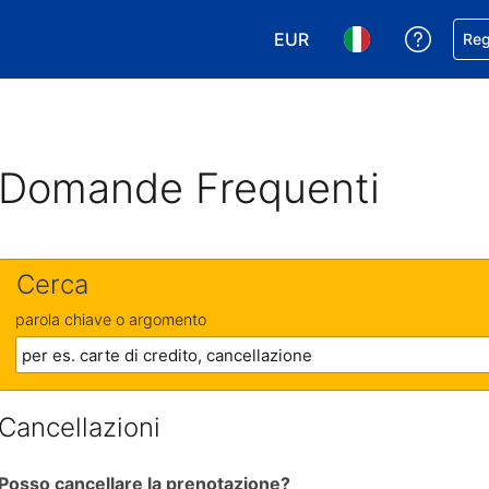
EUR
Ricevi
Reg
Scegli la tua valuta. Valut
Scegli la tua ling
Domande Frequenti
Cerca
parola chiave o argomento
Cancellazioni
Posso cancellare la prenotazione?