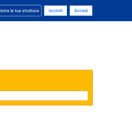
 aiuto con la prenotazione
istra la tua struttura
Iscriviti
Accedi
a attuale: Euro
ua. Lingua attuale: Italiano