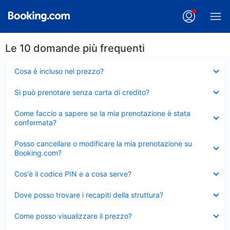
Le 10 domande più frequenti
Elemento
Cosa è incluso nel prezzo?
chiuso
Elemento
Si può prenotare senza carta di credito?
chiuso
Elemento
Come faccio a sapere se la mia prenotazione è stata
chiuso
confermata?
Elemento
Posso cancellare o modificare la mia prenotazione su
chiuso
Booking.com?
Elemento
Cos'è il codice PIN e a cosa serve?
chiuso
Elemento
Dove posso trovare i recapiti della struttura?
chiuso
Elemento
Come posso visualizzare il prezzo?
chiuso