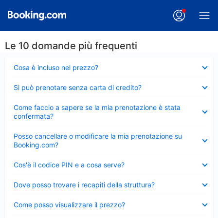
Le 10 domande più frequenti
Elemento
Cosa è incluso nel prezzo?
chiuso
Elemento
Si può prenotare senza carta di credito?
chiuso
Elemento
Come faccio a sapere se la mia prenotazione è stata
chiuso
confermata?
Elemento
Posso cancellare o modificare la mia prenotazione su
chiuso
Booking.com?
Elemento
Cos'è il codice PIN e a cosa serve?
chiuso
Elemento
Dove posso trovare i recapiti della struttura?
chiuso
Elemento
Come posso visualizzare il prezzo?
chiuso