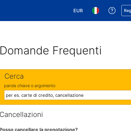
EUR
Ricevi
Reg
Scegli la tua valuta. Valut
Scegli la tua ling
Domande Frequenti
Cerca
parola chiave o argomento
Cancellazioni
Posso cancellare la prenotazione?