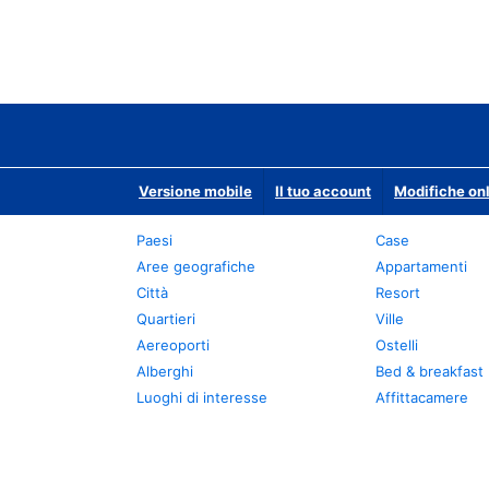
Versione mobile
Il tuo account
Modifiche onl
Paesi
Case
Aree geografiche
Appartamenti
Città
Resort
Quartieri
Ville
Aereoporti
Ostelli
Alberghi
Bed & breakfast
Luoghi di interesse
Affittacamere