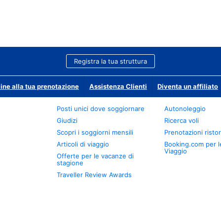
Registra la tua struttura
ine alla tua prenotazione
Assistenza Clienti
Diventa un affiliato
Posti unici dove soggiornare
Autonoleggio
Giudizi
Ricerca voli
Scopri i soggiorni mensili
Prenotazioni ristor
Articoli di viaggio
Booking.com per l
Viaggio
Offerte per le vacanze di
stagione
Traveller Review Awards