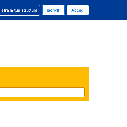
 aiuto con la prenotazione
istra la tua struttura
Iscriviti
Accedi
a attuale: Euro
ua. Lingua attuale: Italiano