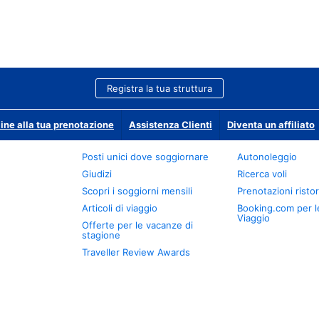
Registra la tua struttura
ine alla tua prenotazione
Assistenza Clienti
Diventa un affiliato
Posti unici dove soggiornare
Autonoleggio
Giudizi
Ricerca voli
Scopri i soggiorni mensili
Prenotazioni ristor
Articoli di viaggio
Booking.com per l
Viaggio
Offerte per le vacanze di
stagione
Traveller Review Awards