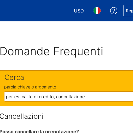
USD
Ricevi
Reg
Scegli la tua valuta. Valut
Scegli la tua ling
Domande Frequenti
Cerca
parola chiave o argomento
Cancellazioni
Posso cancellare la prenotazione?