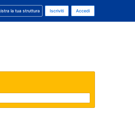
 aiuto con la prenotazione
istra la tua struttura
Iscriviti
Accedi
a attuale: Dollaro statunitense
ua. Lingua attuale: Italiano