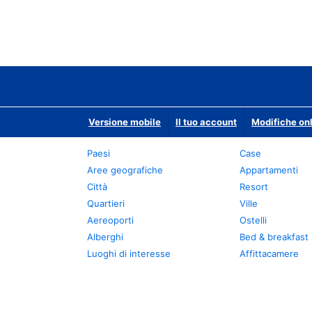
Versione mobile
Il tuo account
Modifiche onl
Paesi
Case
Aree geografiche
Appartamenti
Città
Resort
Quartieri
Ville
Aereoporti
Ostelli
Alberghi
Bed & breakfast
Luoghi di interesse
Affittacamere