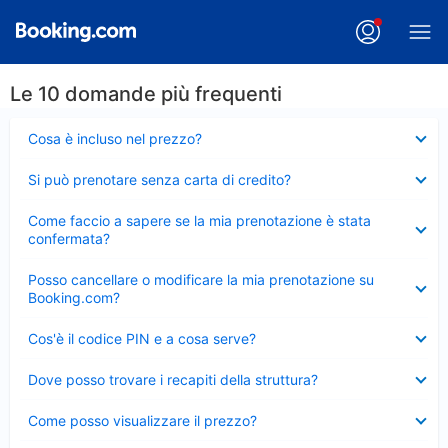
Le 10 domande più frequenti
Elemento
Cosa è incluso nel prezzo?
chiuso
Elemento
Si può prenotare senza carta di credito?
chiuso
Elemento
Come faccio a sapere se la mia prenotazione è stata
chiuso
confermata?
Elemento
Posso cancellare o modificare la mia prenotazione su
chiuso
Booking.com?
Elemento
Cos'è il codice PIN e a cosa serve?
chiuso
Elemento
Dove posso trovare i recapiti della struttura?
chiuso
Elemento
Come posso visualizzare il prezzo?
chiuso