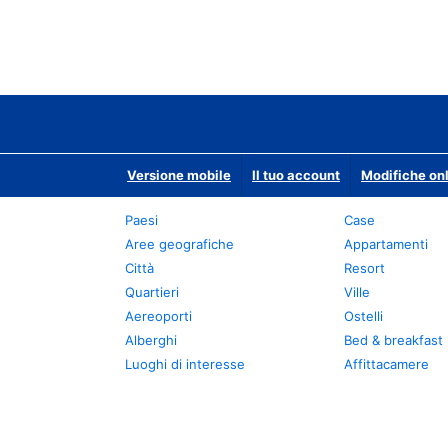
Versione mobile
Il tuo account
Modifiche onl
Paesi
Case
Aree geografiche
Appartamenti
Città
Resort
Quartieri
Ville
Aereoporti
Ostelli
Alberghi
Bed & breakfast
Luoghi di interesse
Affittacamere