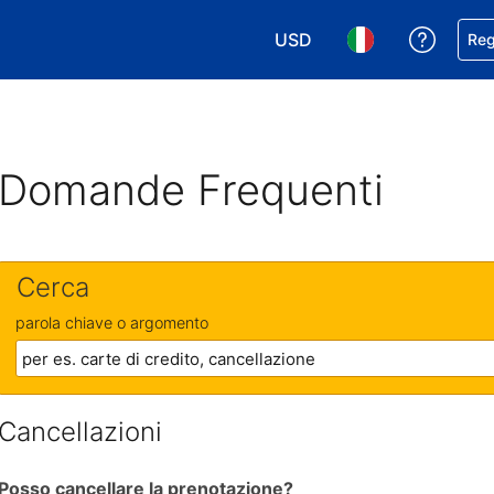
USD
Ricevi
Reg
Scegli la tua valuta. Valut
Scegli la tua ling
Domande Frequenti
Cerca
parola chiave o argomento
Cancellazioni
Posso cancellare la prenotazione?