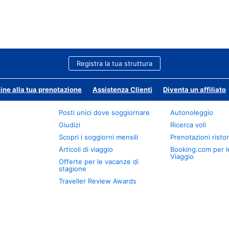
Registra la tua struttura
ine alla tua prenotazione
Assistenza Clienti
Diventa un affiliato
Posti unici dove soggiornare
Autonoleggio
Giudizi
Ricerca voli
Scopri i soggiorni mensili
Prenotazioni ristor
Articoli di viaggio
Booking.com per l
Viaggio
Offerte per le vacanze di
stagione
Traveller Review Awards