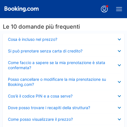
Le 10 domande più frequenti
Elemento
Cosa è incluso nel prezzo?
chiuso
Elemento
Si può prenotare senza carta di credito?
chiuso
Elemento
Come faccio a sapere se la mia prenotazione è stata
chiuso
confermata?
Elemento
Posso cancellare o modificare la mia prenotazione su
chiuso
Booking.com?
Elemento
Cos'è il codice PIN e a cosa serve?
chiuso
Elemento
Dove posso trovare i recapiti della struttura?
chiuso
Elemento
Come posso visualizzare il prezzo?
chiuso