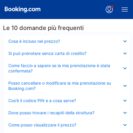
Le 10 domande più frequenti
Elemento
Cosa è incluso nel prezzo?
chiuso
Elemento
Si può prenotare senza carta di credito?
chiuso
Elemento
Come faccio a sapere se la mia prenotazione è stata
chiuso
confermata?
Elemento
Posso cancellare o modificare la mia prenotazione su
chiuso
Booking.com?
Elemento
Cos'è il codice PIN e a cosa serve?
chiuso
Elemento
Dove posso trovare i recapiti della struttura?
chiuso
Elemento
Come posso visualizzare il prezzo?
chiuso