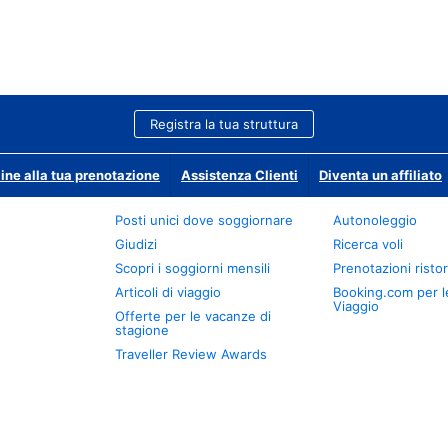
Registra la tua struttura
ine alla tua prenotazione
Assistenza Clienti
Diventa un affiliato
Posti unici dove soggiornare
Autonoleggio
Giudizi
Ricerca voli
Scopri i soggiorni mensili
Prenotazioni ristor
Articoli di viaggio
Booking.com per l
Viaggio
Offerte per le vacanze di
stagione
Traveller Review Awards