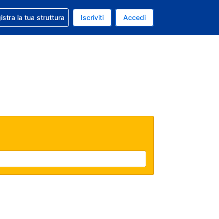
 aiuto con la prenotazione
istra la tua struttura
Iscriviti
Accedi
a attuale: Euro
ua. Lingua attuale: Italiano