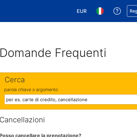
EUR
Ricevi
Reg
Scegli la tua valuta. Valut
Scegli la tua ling
Domande Frequenti
Cerca
parola chiave o argomento
Cancellazioni
Posso cancellare la prenotazione?