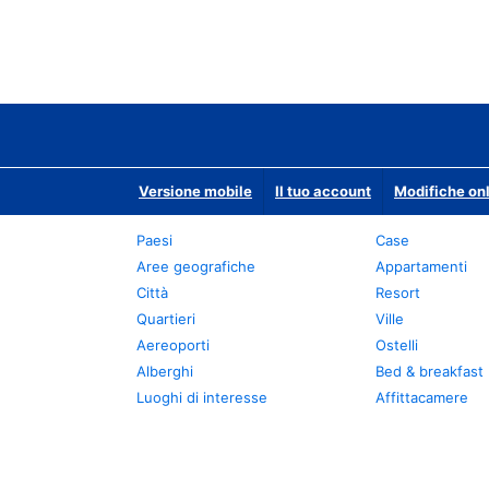
Versione mobile
Il tuo account
Modifiche onl
Paesi
Case
Aree geografiche
Appartamenti
Città
Resort
Quartieri
Ville
Aereoporti
Ostelli
Alberghi
Bed & breakfast
Luoghi di interesse
Affittacamere