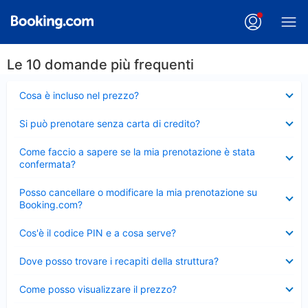
Le 10 domande più frequenti
Elemento
Cosa è incluso nel prezzo?
chiuso
Elemento
Si può prenotare senza carta di credito?
chiuso
Elemento
Come faccio a sapere se la mia prenotazione è stata
chiuso
confermata?
Elemento
Posso cancellare o modificare la mia prenotazione su
chiuso
Booking.com?
Elemento
Cos'è il codice PIN e a cosa serve?
chiuso
Elemento
Dove posso trovare i recapiti della struttura?
chiuso
Elemento
Come posso visualizzare il prezzo?
chiuso