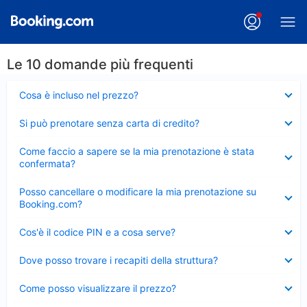
Le 10 domande più frequenti
Elemento
Cosa è incluso nel prezzo?
chiuso
Elemento
Si può prenotare senza carta di credito?
chiuso
Elemento
Come faccio a sapere se la mia prenotazione è stata
chiuso
confermata?
Elemento
Posso cancellare o modificare la mia prenotazione su
chiuso
Booking.com?
Elemento
Cos'è il codice PIN e a cosa serve?
chiuso
Elemento
Dove posso trovare i recapiti della struttura?
chiuso
Elemento
Come posso visualizzare il prezzo?
chiuso