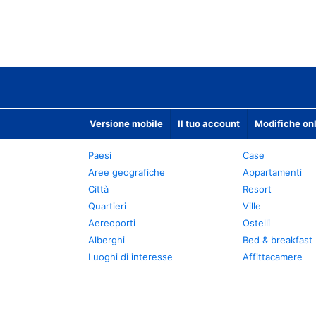
Versione mobile
Il tuo account
Modifiche onl
Paesi
Case
Aree geografiche
Appartamenti
Città
Resort
Quartieri
Ville
Aereoporti
Ostelli
Alberghi
Bed & breakfast
Luoghi di interesse
Affittacamere