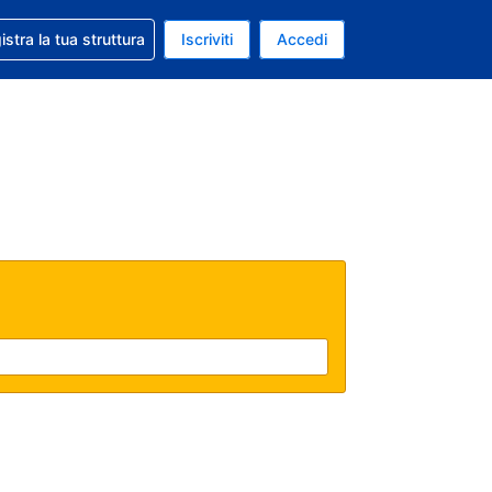
 aiuto con la prenotazione
istra la tua struttura
Iscriviti
Accedi
a attuale: Euro
ua. Lingua attuale: Italiano