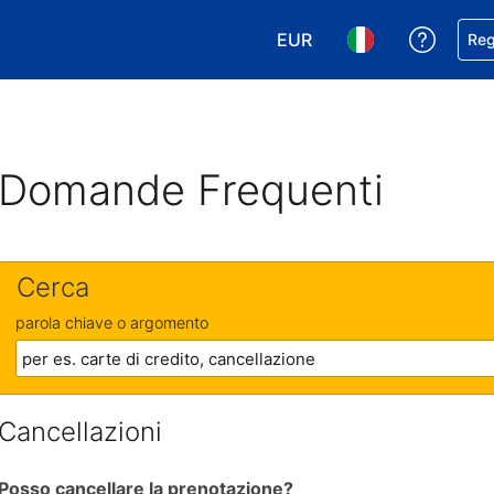
EUR
Ricevi
Reg
Scegli la tua valuta. Valut
Scegli la tua ling
Domande Frequenti
Cerca
parola chiave o argomento
Cancellazioni
Posso cancellare la prenotazione?