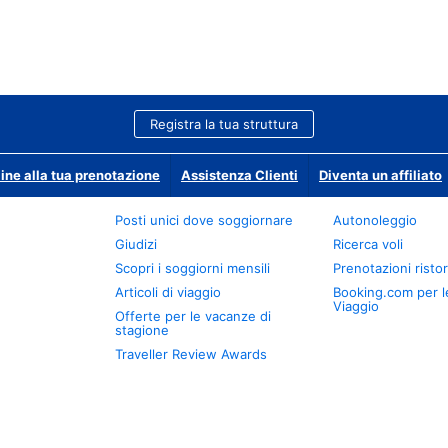
Registra la tua struttura
ine alla tua prenotazione
Assistenza Clienti
Diventa un affiliato
Posti unici dove soggiornare
Autonoleggio
Giudizi
Ricerca voli
Scopri i soggiorni mensili
Prenotazioni ristor
Articoli di viaggio
Booking.com per l
Viaggio
Offerte per le vacanze di
stagione
Traveller Review Awards