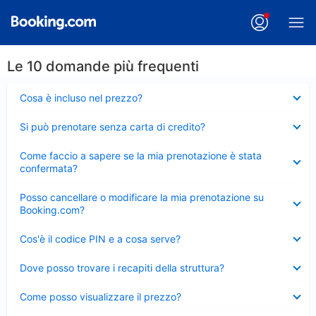
Le 10 domande più frequenti
Elemento
Cosa è incluso nel prezzo?
chiuso
Elemento
Si può prenotare senza carta di credito?
chiuso
Elemento
Come faccio a sapere se la mia prenotazione è stata
chiuso
confermata?
Elemento
Posso cancellare o modificare la mia prenotazione su
chiuso
Booking.com?
Elemento
Cos'è il codice PIN e a cosa serve?
chiuso
Elemento
Dove posso trovare i recapiti della struttura?
chiuso
Elemento
Come posso visualizzare il prezzo?
chiuso