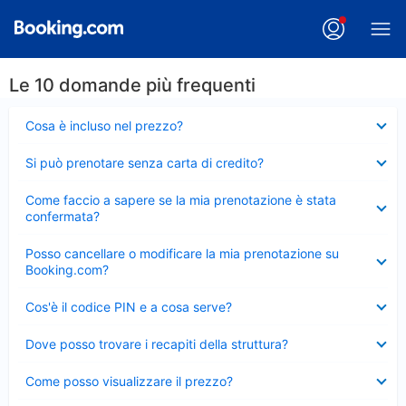
Le 10 domande più frequenti
Elemento
Cosa è incluso nel prezzo?
chiuso
Elemento
Si può prenotare senza carta di credito?
chiuso
Elemento
Come faccio a sapere se la mia prenotazione è stata
chiuso
confermata?
Elemento
Posso cancellare o modificare la mia prenotazione su
chiuso
Booking.com?
Elemento
Cos'è il codice PIN e a cosa serve?
chiuso
Elemento
Dove posso trovare i recapiti della struttura?
chiuso
Elemento
Come posso visualizzare il prezzo?
chiuso