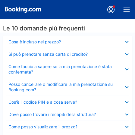
Le 10 domande più frequenti
Elemento
Cosa è incluso nel prezzo?
chiuso
Elemento
Si può prenotare senza carta di credito?
chiuso
Elemento
Come faccio a sapere se la mia prenotazione è stata
chiuso
confermata?
Elemento
Posso cancellare o modificare la mia prenotazione su
chiuso
Booking.com?
Elemento
Cos'è il codice PIN e a cosa serve?
chiuso
Elemento
Dove posso trovare i recapiti della struttura?
chiuso
Elemento
Come posso visualizzare il prezzo?
chiuso