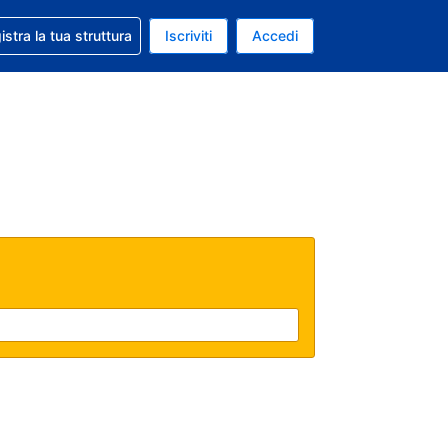
 aiuto con la prenotazione
istra la tua struttura
Iscriviti
Accedi
a attuale: Dollaro statunitense
ua. Lingua attuale: Italiano