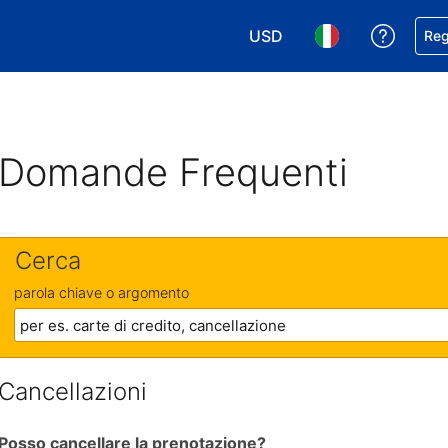
USD
Ricevi
Reg
Scegli la tua valuta. Valut
Scegli la tua ling
Domande Frequenti
Cerca
parola chiave o argomento
Cancellazioni
Posso cancellare la prenotazione?