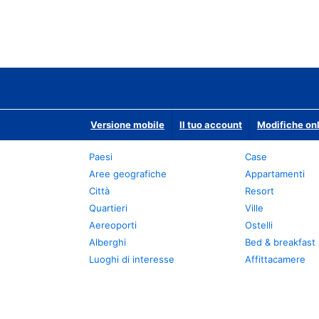
Versione mobile
Il tuo account
Modifiche onl
Paesi
Case
Aree geografiche
Appartamenti
Città
Resort
Quartieri
Ville
Aereoporti
Ostelli
Alberghi
Bed & breakfast
Luoghi di interesse
Affittacamere