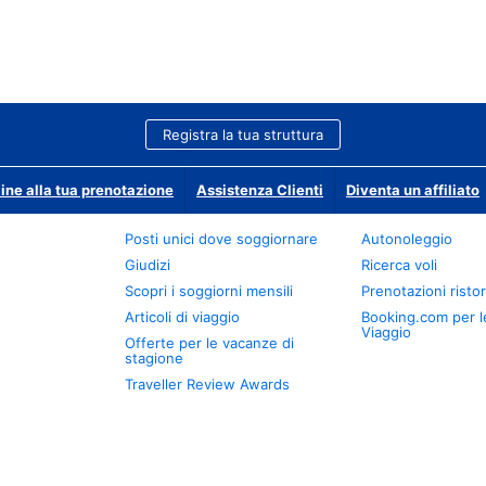
Registra la tua struttura
ine alla tua prenotazione
Assistenza Clienti
Diventa un affiliato
Posti unici dove soggiornare
Autonoleggio
Giudizi
Ricerca voli
Scopri i soggiorni mensili
Prenotazioni ristor
Articoli di viaggio
Booking.com per l
Viaggio
Offerte per le vacanze di
stagione
Traveller Review Awards