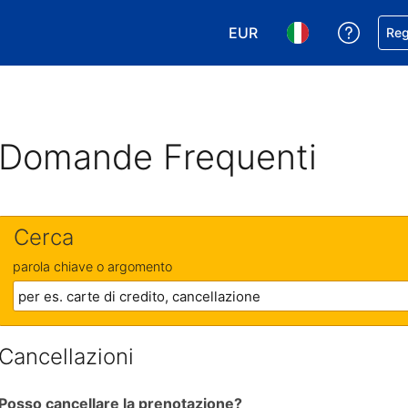
EUR
Ricevi
Reg
Scegli la tua valuta. Valut
Scegli la tua ling
Domande Frequenti
Cerca
parola chiave o argomento
Cancellazioni
Posso cancellare la prenotazione?