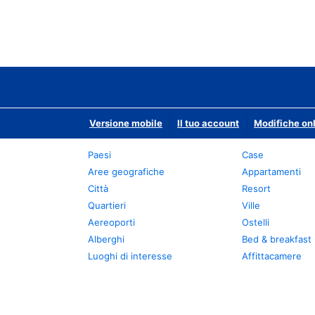
Versione mobile
Il tuo account
Modifiche onl
Paesi
Case
Aree geografiche
Appartamenti
Città
Resort
Quartieri
Ville
Aereoporti
Ostelli
Alberghi
Bed & breakfast
Luoghi di interesse
Affittacamere