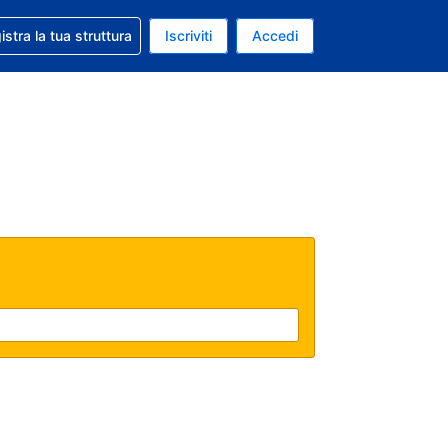
 aiuto con la prenotazione
istra la tua struttura
Iscriviti
Accedi
a attuale: Euro
ua. Lingua attuale: Italiano