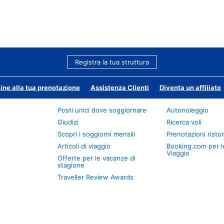
Registra la tua struttura
ine alla tua prenotazione
Assistenza Clienti
Diventa un affiliato
Posti unici dove soggiornare
Autonoleggio
Giudizi
Ricerca voli
Scopri i soggiorni mensili
Prenotazioni ristor
Articoli di viaggio
Booking.com per l
Viaggio
Offerte per le vacanze di
stagione
Traveller Review Awards