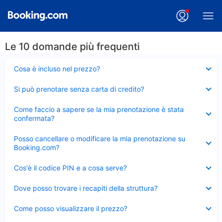
Le 10 domande più frequenti
Elemento
Cosa è incluso nel prezzo?
chiuso
Elemento
Si può prenotare senza carta di credito?
chiuso
Elemento
Come faccio a sapere se la mia prenotazione è stata
chiuso
confermata?
Elemento
Posso cancellare o modificare la mia prenotazione su
chiuso
Booking.com?
Elemento
Cos'è il codice PIN e a cosa serve?
chiuso
Elemento
Dove posso trovare i recapiti della struttura?
chiuso
Elemento
Come posso visualizzare il prezzo?
chiuso