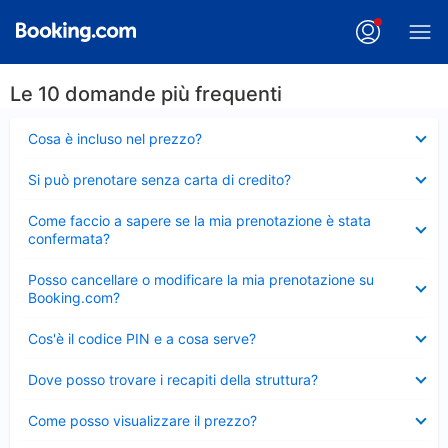
Le 10 domande più frequenti
Elemento
Cosa è incluso nel prezzo?
chiuso
Elemento
Si può prenotare senza carta di credito?
chiuso
Elemento
Come faccio a sapere se la mia prenotazione è stata
chiuso
confermata?
Elemento
Posso cancellare o modificare la mia prenotazione su
chiuso
Booking.com?
Elemento
Cos'è il codice PIN e a cosa serve?
chiuso
Elemento
Dove posso trovare i recapiti della struttura?
chiuso
Elemento
Come posso visualizzare il prezzo?
chiuso