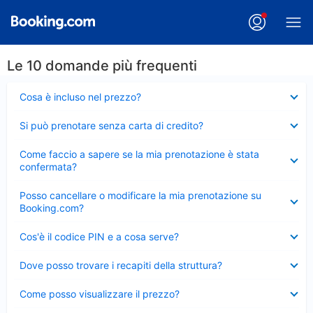
Le 10 domande più frequenti
Elemento
Cosa è incluso nel prezzo?
chiuso
Elemento
Si può prenotare senza carta di credito?
chiuso
Elemento
Come faccio a sapere se la mia prenotazione è stata
chiuso
confermata?
Elemento
Posso cancellare o modificare la mia prenotazione su
chiuso
Booking.com?
Elemento
Cos'è il codice PIN e a cosa serve?
chiuso
Elemento
Dove posso trovare i recapiti della struttura?
chiuso
Elemento
Come posso visualizzare il prezzo?
chiuso