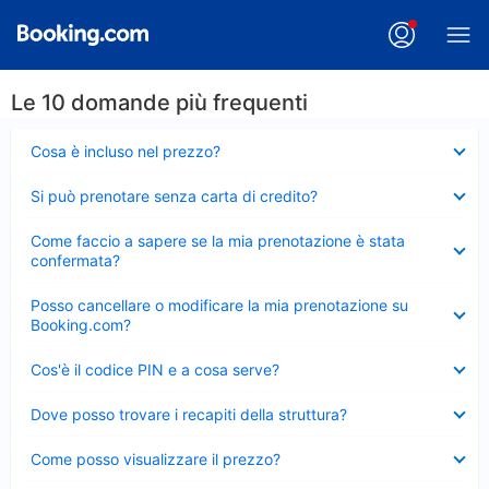
Le 10 domande più frequenti
Elemento
Cosa è incluso nel prezzo?
chiuso
Elemento
Si può prenotare senza carta di credito?
chiuso
Elemento
Come faccio a sapere se la mia prenotazione è stata
chiuso
confermata?
Elemento
Posso cancellare o modificare la mia prenotazione su
chiuso
Booking.com?
Elemento
Cos'è il codice PIN e a cosa serve?
chiuso
Elemento
Dove posso trovare i recapiti della struttura?
chiuso
Elemento
Come posso visualizzare il prezzo?
chiuso