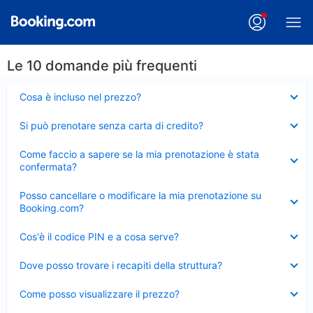
Le 10 domande più frequenti
Elemento
Cosa è incluso nel prezzo?
chiuso
Elemento
Si può prenotare senza carta di credito?
chiuso
Elemento
Come faccio a sapere se la mia prenotazione è stata
chiuso
confermata?
Elemento
Posso cancellare o modificare la mia prenotazione su
chiuso
Booking.com?
Elemento
Cos'è il codice PIN e a cosa serve?
chiuso
Elemento
Dove posso trovare i recapiti della struttura?
chiuso
Elemento
Come posso visualizzare il prezzo?
chiuso