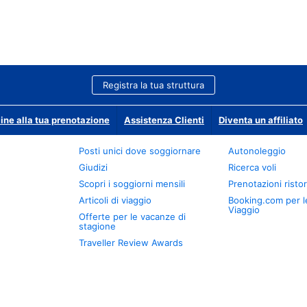
Registra la tua struttura
ine alla tua prenotazione
Assistenza Clienti
Diventa un affiliato
Posti unici dove soggiornare
Autonoleggio
Giudizi
Ricerca voli
Scopri i soggiorni mensili
Prenotazioni ristor
Articoli di viaggio
Booking.com per l
Viaggio
Offerte per le vacanze di
stagione
Traveller Review Awards