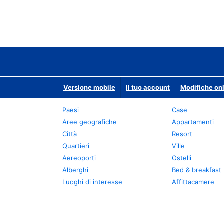
Versione mobile
Il tuo account
Modifiche onl
Paesi
Case
Aree geografiche
Appartamenti
Città
Resort
Quartieri
Ville
Aereoporti
Ostelli
Alberghi
Bed & breakfast
Luoghi di interesse
Affittacamere