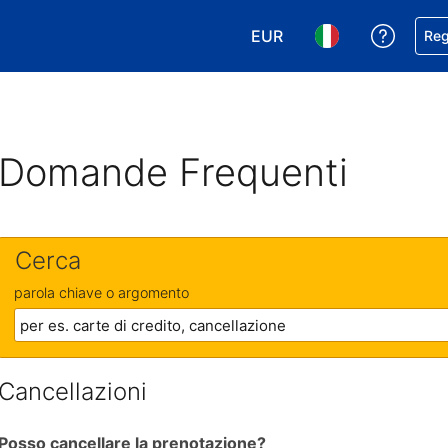
EUR
Ricevi
Reg
Scegli la tua valuta. Valut
Scegli la tua ling
Domande Frequenti
Cerca
parola chiave o argomento
Cancellazioni
Posso cancellare la prenotazione?