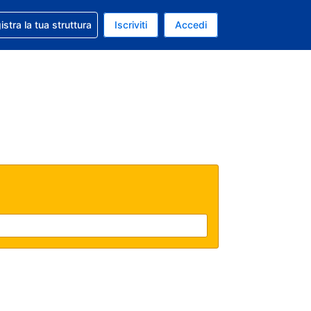
 aiuto con la prenotazione
istra la tua struttura
Iscriviti
Accedi
a attuale: Euro
ua. Lingua attuale: Italiano