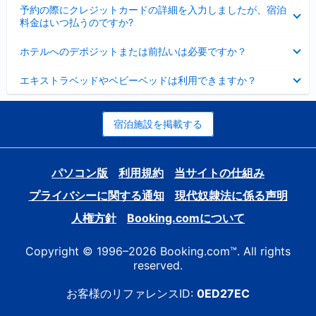
折
た
ま
予約の際にクレジットカードの詳細を入力しましたが、宿泊
た
り
し
料金はいつ払うのですか?
み
た
た
ま
た
折
し
ホテルへのデポジットまたは前払いは必要ですか？
み
り
た
ま
た
折
し
エキストラベッドやベビーベッドは利用できますか？
た
り
た
み
た
ま
た
し
み
宿泊施設を掲載する
た
ま
し
た
パソコン版
利用規約
当サイトの仕組み
プライバシーに関する通知
現代奴隷法に係る声明
人権方針
Booking.comについて
Copyright © 1996–2026 Booking.com™. All rights
reserved.
お客様のリファレンスID:
0ED27EC