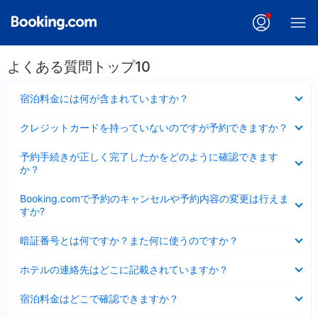
よくある質問トップ10
折
宿泊料金には何が含まれていますか？
り
た
折
クレジットカードを持っていないのですが予約できますか？
た
り
み
た
折
ま
予約手続きが正しく完了したかをどのように確認できます
た
り
し
か？
み
た
た
ま
た
折
し
Booking.comで予約のキャンセルや予約内容の変更は行えま
み
り
た
すか?
ま
た
し
た
折
た
暗証番号とは何ですか？また何に使うのですか？
み
り
ま
た
折
し
ホテルの連絡先はどこに記載されていますか？
た
り
た
み
た
折
ま
宿泊料金はどこで確認できますか？
た
り
し
み
た