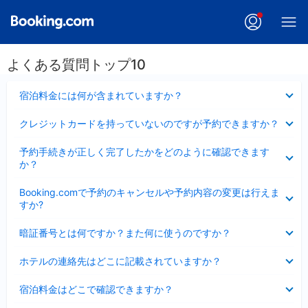
よくある質問トップ10
折
宿泊料金には何が含まれていますか？
り
た
折
クレジットカードを持っていないのですが予約できますか？
た
り
み
た
折
ま
予約手続きが正しく完了したかをどのように確認できます
た
り
し
か？
み
た
た
ま
た
折
し
Booking.comで予約のキャンセルや予約内容の変更は行えま
み
り
た
すか?
ま
た
し
た
折
た
暗証番号とは何ですか？また何に使うのですか？
み
り
ま
た
折
し
ホテルの連絡先はどこに記載されていますか？
た
り
た
み
た
折
ま
宿泊料金はどこで確認できますか？
た
り
し
み
た