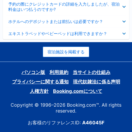
折
た
ま
予約の際にクレジットカードの詳細を入力しましたが、宿泊
た
り
し
料金はいつ払うのですか?
み
た
た
ま
た
折
し
ホテルへのデポジットまたは前払いは必要ですか？
み
り
た
ま
た
折
し
エキストラベッドやベビーベッドは利用できますか？
た
り
た
み
た
ま
た
し
み
宿泊施設を掲載する
た
ま
し
た
パソコン版
利用規約
当サイトの仕組み
プライバシーに関する通知
現代奴隷法に係る声明
人権方針
Booking.comについて
Copyright © 1996–2026 Booking.com™. All rights
reserved.
お客様のリファレンスID:
A46045F