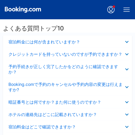
よくある質問トップ10
折
宿泊料金には何が含まれていますか？
り
た
折
クレジットカードを持っていないのですが予約できますか？
た
り
み
た
折
ま
予約手続きが正しく完了したかをどのように確認できます
た
り
し
か？
み
た
た
ま
た
折
し
Booking.comで予約のキャンセルや予約内容の変更は行えま
み
り
た
すか?
ま
た
し
た
折
た
暗証番号とは何ですか？また何に使うのですか？
み
り
ま
た
折
し
ホテルの連絡先はどこに記載されていますか？
た
り
た
み
た
折
ま
宿泊料金はどこで確認できますか？
た
り
し
み
た