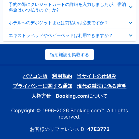
折
た
ま
予約の際にクレジットカードの詳細を入力しましたが、宿泊
た
り
し
料金はいつ払うのですか?
み
た
た
ま
た
折
し
ホテルへのデポジットまたは前払いは必要ですか？
み
り
た
ま
た
折
し
エキストラベッドやベビーベッドは利用できますか？
た
り
た
み
た
ま
た
し
み
宿泊施設を掲載する
た
ま
し
た
パソコン版
利用規約
当サイトの仕組み
プライバシーに関する通知
現代奴隷法に係る声明
人権方針
Booking.comについて
Copyright © 1996–2026 Booking.com™. All rights
reserved.
お客様のリファレンスID:
47E3772