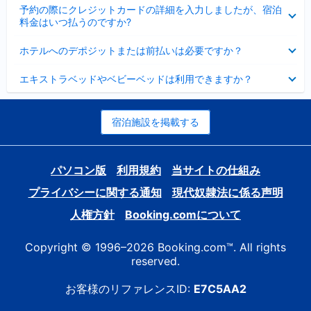
折
た
ま
予約の際にクレジットカードの詳細を入力しましたが、宿泊
た
り
し
料金はいつ払うのですか?
み
た
た
ま
た
折
し
ホテルへのデポジットまたは前払いは必要ですか？
み
り
た
ま
た
折
し
エキストラベッドやベビーベッドは利用できますか？
た
り
た
み
た
ま
た
し
み
宿泊施設を掲載する
た
ま
し
た
パソコン版
利用規約
当サイトの仕組み
プライバシーに関する通知
現代奴隷法に係る声明
人権方針
Booking.comについて
Copyright © 1996–2026 Booking.com™. All rights
reserved.
お客様のリファレンスID:
E7C5AA2