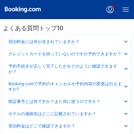
よくある質問トップ10
折
宿泊料金には何が含まれていますか？
り
た
折
クレジットカードを持っていないのですが予約できますか？
た
り
み
た
折
ま
予約手続きが正しく完了したかをどのように確認できます
た
り
し
か？
み
た
た
ま
た
折
し
Booking.comで予約のキャンセルや予約内容の変更は行えま
み
り
た
すか?
ま
た
し
た
折
た
暗証番号とは何ですか？また何に使うのですか？
み
り
ま
た
折
し
ホテルの連絡先はどこに記載されていますか？
た
り
た
み
た
折
ま
宿泊料金はどこで確認できますか？
た
り
し
み
た