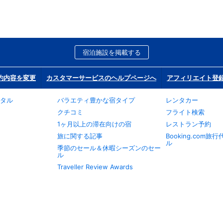
宿泊施設を掲載する
約内容を変更
カスタマーサービスのヘルプページへ
アフィリエイト登
タル
バラエティ豊かな宿タイプ
レンタカー
クチコミ
フライト検索
1ヶ月以上の滞在向けの宿
レストラン予約
旅に関する記事
Booking.com
ル
季節のセール＆休暇シーズンのセー
ル
Traveller Review Awards