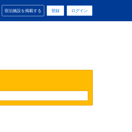
予約に関するサポートを受けられます
宿泊施設を掲載する
登録
ログイン
在選択中の表示通貨はUSドルです
 現在選択中の言語は日本語です