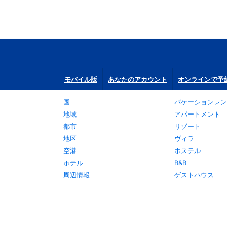
モバイル版
あなたのアカウント
オンラインで予
国
バケーションレン
地域
アパートメント
都市
リゾート
地区
ヴィラ
空港
ホステル
ホテル
B&B
周辺情報
ゲストハウス