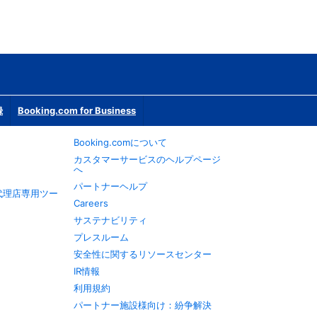
録
Booking.com for Business
Booking.comについて
カスタマーサービスのヘルプページ
へ
パートナーヘルプ
旅行代理店専用ツー
Careers
サステナビリティ
プレスルーム
安全性に関するリソースセンター
IR情報
利用規約
パートナー施設様向け：紛争解決