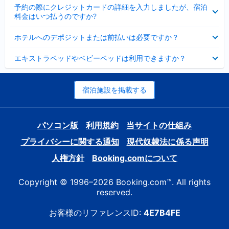
折
た
ま
予約の際にクレジットカードの詳細を入力しましたが、宿泊
た
り
し
料金はいつ払うのですか?
み
た
た
ま
た
折
し
ホテルへのデポジットまたは前払いは必要ですか？
み
り
た
ま
た
折
し
エキストラベッドやベビーベッドは利用できますか？
た
り
た
み
た
ま
た
し
み
宿泊施設を掲載する
た
ま
し
た
パソコン版
利用規約
当サイトの仕組み
プライバシーに関する通知
現代奴隷法に係る声明
人権方針
Booking.comについて
Copyright © 1996–2026 Booking.com™. All rights
reserved.
お客様のリファレンスID:
4E7B4FE