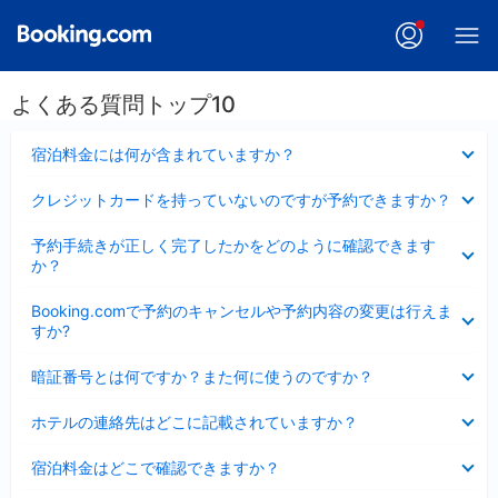
よくある質問トップ10
折
宿泊料金には何が含まれていますか？
り
た
折
クレジットカードを持っていないのですが予約できますか？
た
り
み
た
折
ま
予約手続きが正しく完了したかをどのように確認できます
た
り
し
か？
み
た
た
ま
た
折
し
Booking.comで予約のキャンセルや予約内容の変更は行えま
み
り
た
すか?
ま
た
し
た
折
た
暗証番号とは何ですか？また何に使うのですか？
み
り
ま
た
折
し
ホテルの連絡先はどこに記載されていますか？
た
り
た
み
た
折
ま
宿泊料金はどこで確認できますか？
た
り
し
み
た